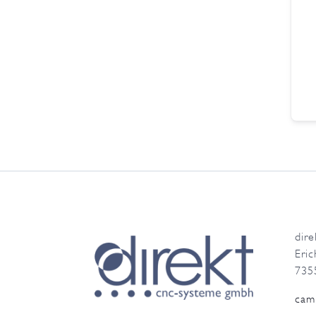
dir
Eric
735
cam