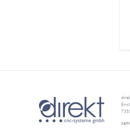
dir
Eric
735
cam